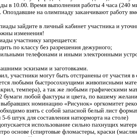
ды в 10.00. Время выполнения работы 4 часа (240 м
. Опоздавшие на олимпиаду заканчивают работу вме
мпиады зайдите в личный кабинет участника и уточн
ожны изменения!
иады участнику запрещается:
ходить по классу без разрешения дежурного;
обильными телефонами и иными электронными устро
машними эскизами и заготовками.
ил, участники могут быть отстранены от участия в
яется любыми быстросохнущими живописными мат
 акрил, темпера), а так же любыми графическими ма
2 бумаги любой фактуры и цвета, по вашему желан
в, выбравших номинацию «Рисунок» оргкомитет рек
обходимо взять с собой запасной белый лист форма
5-6 штук для составления натюрморта на столе)
ускается использование сильно пахнущих матери
тро основе (спиртовые фломастеры, краски (масля