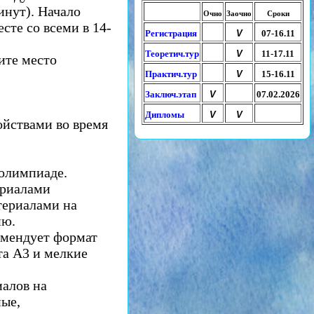
инут). Начало
Очно
Заочно
Сроки
сте со всеми в 14-
Регистрация
V
07-16.11
Теоретич.тур
V
11-17.11
ите место
Практич.тур
V
15-16.11
Заключ.этап
V
07.02.2026
Дипломы
V
V
йствами во время
 олимпиаде.
ериалами
териалами на
ию.
омендует формат
та А3 и мелкие
алов на
ные,