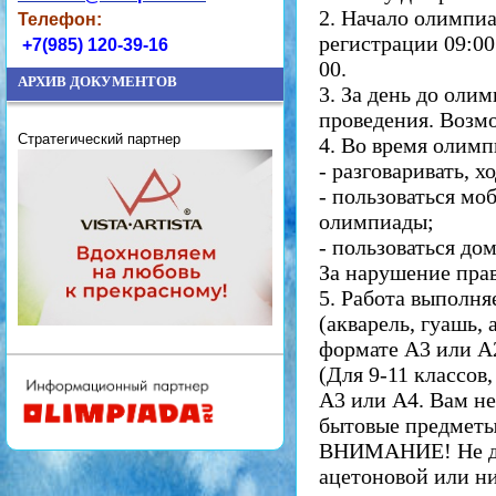
2. Начало олимпиа
Телефон:
регистрации 09:00
+7(985) 120-39-16
00.
АРХИВ ДОКУМЕНТОВ
3. За день до оли
проведения. Возм
Стратегический партнер
4. Во время олимп
- разговаривать, 
- пользоваться м
олимпиады;
- пользоваться до
За нарушение прав
5. Работа выполн
(акварель, гуашь,
формате А3 или А
(Для 9-11 классо
А3 или А4. Вам не
бытовые предметы 
ВНИМАНИЕ! Не доп
ацетоновой или ни