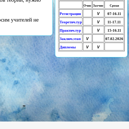
Очно
Заочно
Сроки
Регистрация
V
07-16.11
сим учителей не
Теоретич.тур
V
11-17.11
Практич.тур
V
15-16.11
Заключ.этап
V
07.02.2026
Дипломы
V
V