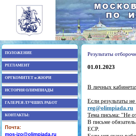
ПОЛОЖЕНИЕ
Результаты отбороч
РЕГЛАМЕНТ
01.01.2023
ОРГКОМИТЕТ и ЖЮРИ
В личных кабинетах
ИСТОРИЯ ОЛИМПИАДЫ
Если результаты н
ГАЛЕРЕЯ ЛУЧШИХ РАБОТ
reg@olimpiada.ru
Тема письма: "Не 
КОНТАКТЫ:
В письме обязатель
Почта:
ЕСР.
mos-izo@olimpiada.ru
Если нет скана раб