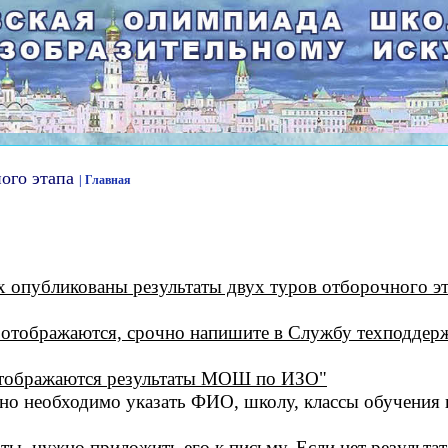
ного этапа
| Главная
 опубликованы результаты двух туров отборочного эт
е отображаются, срочно напишите в Службу техподдер
отображаются результаты МОШ по ИЗО"
но необходимо указать ФИО, школу, классы обучения 
оты, нужно приложить его к письму. Если нет результа