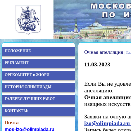
ПОЛОЖЕНИЕ
Очная апелляция
| Г
РЕГЛАМЕНТ
11.03.2023
ОРГКОМИТЕТ и ЖЮРИ
Если Вы не удовле
ИСТОРИЯ ОЛИМПИАДЫ
апелляцию.
Очная апелляци
ГАЛЕРЕЯ ЛУЧШИХ РАБОТ
изящных искусств
КОНТАКТЫ:
Заявки на очную 
izo@olimpiada.r
Почта:
Запись будет откр
mos-izo@olimpiada.ru