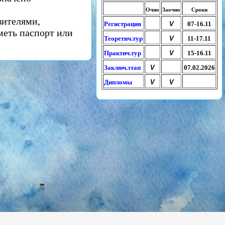
Очно
Заочно
Сроки
вителями,
Регистрация
V
07-16.11
меть паспорт или
Теоретич.тур
V
11-17.11
Практич.тур
V
15-16.11
Заключ.этап
V
07.02.2026
Дипломы
V
V