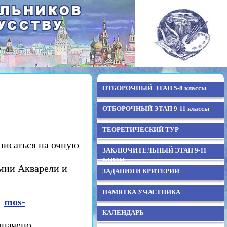
ОТБОРОЧНЫЙ ЭТАП 5-8 классы
ОТБОРОЧНЫЙ ЭТАП 9-11 классы
ТЕОРЕТИЧЕСКИЙ ТУР
писаться на очную
ЗАКЛЮЧИТЕЛЬНЫЙ ЭТАП 9-11
классы
мии Акварели и
ЗАДАНИЯ И КРИТЕРИИ
ПАМЯТКА УЧАСТНИКА
а
mos-
КАЛЕНДАРЬ
значено