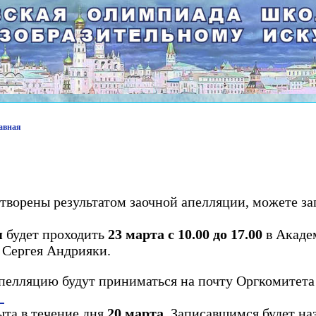
лавная
творены результатом заочной апелляции, можете за
я
будет проходить
23 марта
с 10.00 до 17.00
в Акаде
 Сергея Андрияки.
апелляцию будут приниматься на почту Оргкомитет
u
ыта в течение дня
20 марта
. Записавшимся будет на