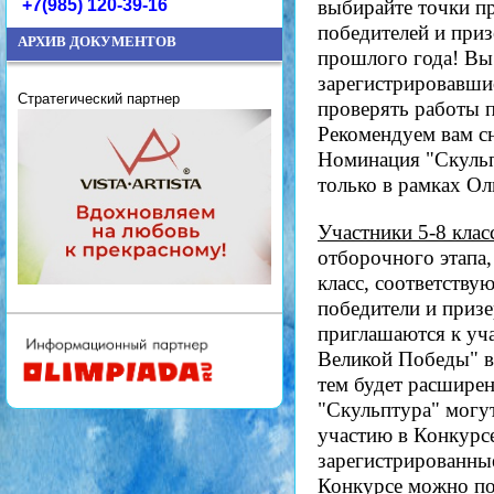
+7(985) 120-39-16
выбирайте точки п
победителей и при
АРХИВ ДОКУМЕНТОВ
прошлого года! Вы 
зарегистрировавшис
Стратегический партнер
проверять работы п
Рекомендуем вам сн
Номинация "Скульп
только в рамках Ол
Участники 5-8 клас
отборочного этапа,
класс, соответству
победители и приз
приглашаются к уча
Великой Победы" 
тем будет расшире
"Скульптура" могут
участию в Конкурсе
зарегистрированны
Конкурсе можно по