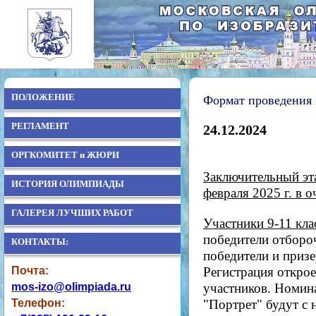
ПОЛОЖЕНИЕ
Формат проведения 
РЕГЛАМЕНТ
24.12.2024
ОРГКОМИТЕТ и ЖЮРИ
Заключительный эт
ИСТОРИЯ ОЛИМПИАДЫ
февраля 2025 г. в 
ГАЛЕРЕЯ ЛУЧШИХ РАБОТ
Участники 9-11 кла
победители отбороч
КОНТАКТЫ:
победители и приз
Почта:
Регистрация открое
mos-izo@olimpiada.ru
участников. Номин
Телефон:
"Портрет" будут с 