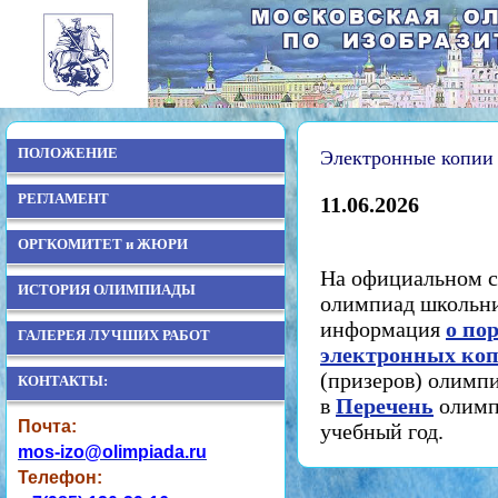
ПОЛОЖЕНИЕ
Электронные копи
РЕГЛАМЕНТ
11.06.2026
ОРГКОМИТЕТ и ЖЮРИ
На официальном с
ИСТОРИЯ ОЛИМПИАДЫ
олимпиад школьни
информация
о по
ГАЛЕРЕЯ ЛУЧШИХ РАБОТ
электронных ко
(призеров) олимп
КОНТАКТЫ:
в
Перечень
олимп
Почта:
учебный год.
mos-izo@olimpiada.ru
Телефон: