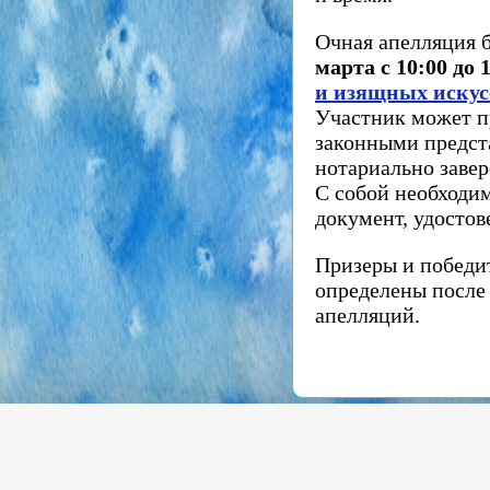
Очная апелляция 
марта с 10:00 до 
и изящных искус
Участник может п
законными предс
нотариально заве
С собой необходи
документ, удосто
Призеры и победи
определены после
апелляций.