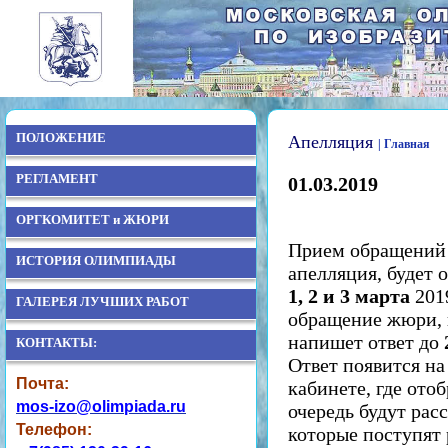
ПОЛОЖЕНИЕ
Апелляция
| Главная
РЕГЛАМЕНТ
01.03.2019
ОРГКОМИТЕТ и ЖЮРИ
Прием обращений о
ИСТОРИЯ ОЛИМПИАДЫ
апелляция, будет 
1, 2 и 3 марта
2019
ГАЛЕРЕЯ ЛУЧШИХ РАБОТ
обращение жюри, 
напишет ответ до
КОНТАКТЫ:
Ответ появится на
Почта:
кабинете, где ото
mos-izo@olimpiada.ru
очередь будут рас
Телефон:
которые поступят