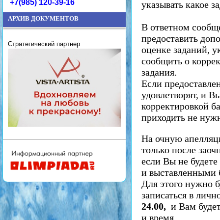
+7(985) 120-39-16
указывать какое з
АРХИВ ДОКУМЕНТОВ
В ответном сооб
предоставить доп
Стратегический партнер
оценке заданий, у
сообщить о коррек
задания.
Если предоставле
удовлетворят, и Вы
корректировкой б
приходить не нуж
На очную апелля
только после заоч
если Вы не будете
и выставленными 
Для этого нужно б
записаться в лич
24.00,
и
Вам будет
и время.