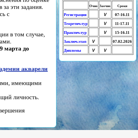
в за эти задания.
Очно
Заочно
Сроки
сь с
Регистрация
V
07-16.11
Теоретич.тур
V
11-17.11
Практич.тур
V
15-16.11
ии в том случае,
ами.
Заключ.этап
V
07.02.2026
9 марта до
Дипломы
V
V
адемии акварели
лями, имеющими
ющий личность.
авершения