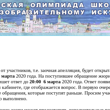
т участников, т.е. заочная апелляция, будет откры
3 марта
2020 года. На поступившее обращение жюри
ишет ответ до
20:00 6 марта
2020 года. Ответ появи
 кабинете, где отображается вопрос. В первую очер
е обращения, которые поступят раньше. Просим уча
о выполнено.
ении жюри может предоставить дополнительные по